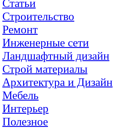
Статьи
колонки
Строительство
С увеличением транспорта у населения АЗС стали появляться
Ремонт
почти в каждом населённом...
Инженерные сети
Ландшафтный дизайн
Строй материалы
Архитектура и Дизайн
Мебель
Интерьер
Полезное