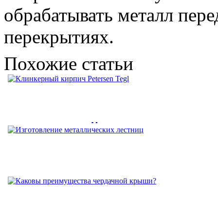
обрабатывать металл пере
перекрытиях.
Похожие статьи
Клинкерный кирпич Petersen
Tegl
Клинкерный кирпич Petersen Tegl – это качество, которое
Изготовление металлических
знают по всему миру....
лестниц