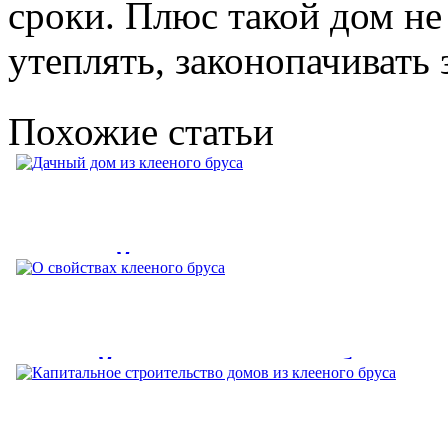
сроки. Плюс такой дом н
утеплять, законопачивать 
Похожие статьи
Дачный дом из клееного
бруса
Несмотря на быстрые темпы развития строительной отрасли,
О свойствах клееного бруса
потребность в жилье...
Чаще всего, строительство осуществляется из бруса, который
может быть...