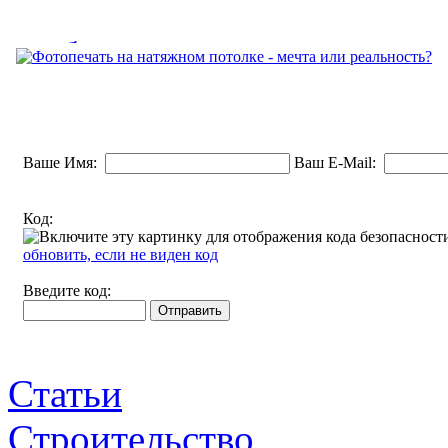
стен и потолков в наше время...
Выбираем кондиционер:
типы, характеристики,
функции.
Фотопечать на натяжном
Ваше Имя:
Ваш E-Mail:
Самый распространенный тип бытовых кондиционеров -
потолке - мечта или
сплит-системы. Состоят из двух...
Код:
реальность?
обновить, если не виден код
Хотите иметь необычный, притягивающий внимание
Введите код:
потолок? Это очень просто, ведь...
Статьи
Строительство