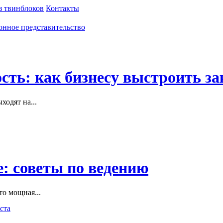
з твинблоков
Контакты
сть: как бизнесу выстроить за
одят на...
: советы по ведению
то мощная...