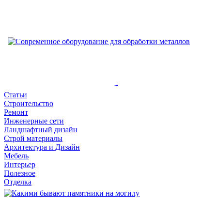
запчастей для бензовозов
Современные бензовозы, являющиеся ключевым звеном в цеп
Модули SFP
топлива,...
Модули SFP (Small Form-factor Pluggable) являются одними из
и...
Современное оборудование д
Статьи
Строительство
обработки металлов
Ремонт
Инженерные сети
Ландшафтный дизайн
Как с помощью станка увеличить производительность и опти
Строй материалы
производственные...
Архитектура и Дизайн
Мебель
Интерьер
Полезное
Отделка