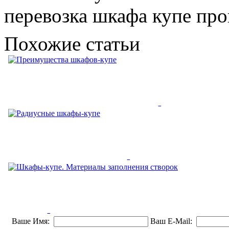
перевозка шкафа купе про
Похожие статьи
Преимущества шкафов-купе
Некоторые виды шкафов-купе – это гимн красоте, в них
невозможно не влюбиться....
Радиусные шкафы-купе
Фактически, радиусные шкафы могут принимать абсолютно
любую форму, не имея при этом...
Шкафы-купе. Материалы
Ваше Имя:
Ваш E-Mail: