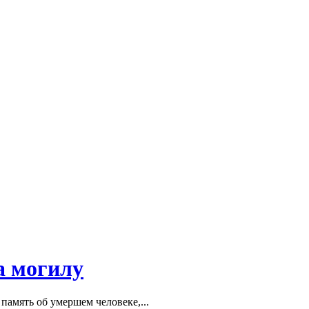
а могилу
память об умершем человеке,...