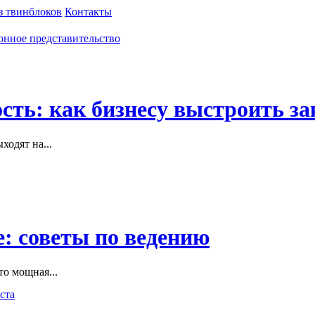
з твинблоков
Контакты
сть: как бизнесу выстроить за
одят на...
: советы по ведению
то мощная...