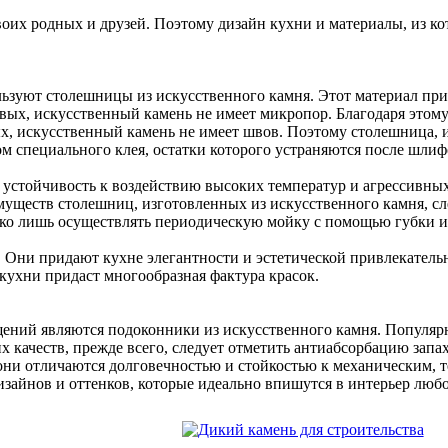
воих родных и друзей. Поэтому дизайн кухни и материалы, из ко
льзуют столешницы из искусственного камня. Этот материал пр
рвых, искусственный камень не имеет микропор. Благодаря это
, искусственный камень не имеет швов. Поэтому столешница, и
 специального клея, остатки которого устраняются после шлиф
устойчивость к воздействию высоких температур и агрессивных
муществ столешниц, изготовленных из искусственного камня, сле
ько лишь осуществлять периодическую мойку с помощью губки и
Они придают кухне элегантности и эстетической привлекательн
кухни придаст многообразная фактура красок.
ний являются подоконники из искусственного камня. Популярн
их качеств, прежде всего, следует отметить антиабсорбацию запа
 они отличаются долговечностью и стойкостью к механическим
изайнов и оттенков, которые идеально впишутся в интерьер люб