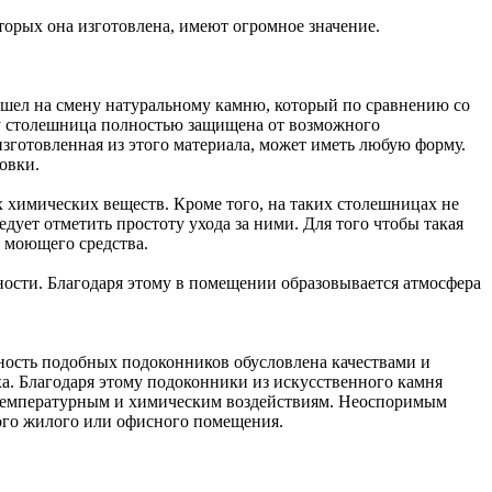
торых она изготовлена, имеют огромное значение.
ишел на смену натуральному камню, который по сравнению со
му столешница полностью защищена от возможного
зготовленная из этого материала, может иметь любую форму.
овки.
 химических веществ. Кроме того, на таких столешницах не
дует отметить простоту ухода за ними. Для того чтобы такая
 моющего средства.
ости. Благодаря этому в помещении образовывается атмосфера
ость подобных подоконников обусловлена качествами и
ха. Благодаря этому подоконники из искусственного камня
, температурным и химическим воздействиям. Неоспоримым
ого жилого или офисного помещения.