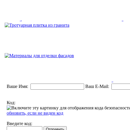
Мебель для современного оф
Любой человек, который хоть как-то знаком с оформлением ин
том,...
Тротуарная плитка из гранит
Тротуарная плитка применяется в местах с интенсивным дви
или...
Материалы для отделки фаса
Ваше Имя:
Ваш E-Mail:
Для отделки фасада дома сегодня используются различные ма
Код:
могут...
обновить, если не виден код
Введите код: