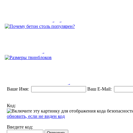
Цена за куб бетона
В современном мире в состав входит некоторые вещества,
которые улучшают плотность и...
Почему бетон столь
популярен?
Так, бетон для различных целей может использоваться, а все
Размеры твинблоков
потому, что ему можно...
Ваше Имя:
Ваш E-Mail:
Твинблоки иногда называются газоблоки, они относятся к
Код:
разновидности ячеистого...
обновить, если не виден код
Введите код: